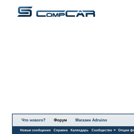
Что нового?
Форум
Магазин Adruino
Новые сообщения
Справка
Календарь
Сообщество
Опции ф