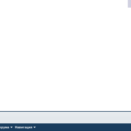
орума
Навигация