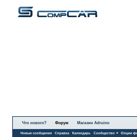
Что нового?
Форум
Магазин Adruino
Новые сообщения
Справка
Календарь
Сообщество
Опции ф