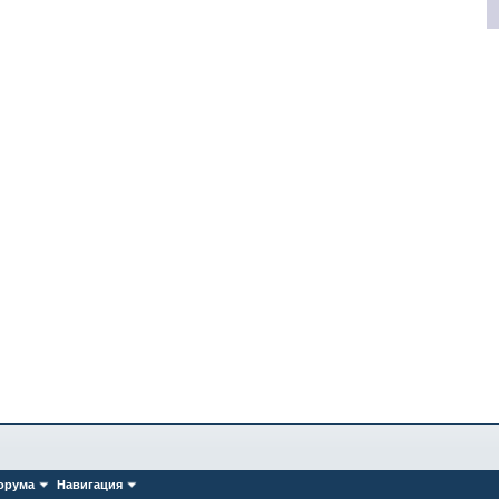
орума
Навигация