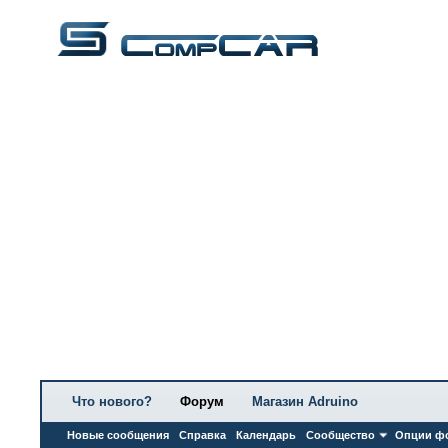
Что нового?
Форум
Магазин Adruino
Новые сообщения
Справка
Календарь
Сообщество
Опции ф