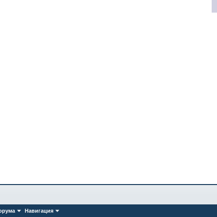
орума
Навигация