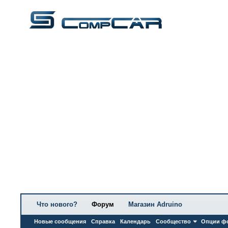
Что нового?
Форум
Магазин Adruino
Новые сообщения
Справка
Календарь
Сообщество
Опции ф