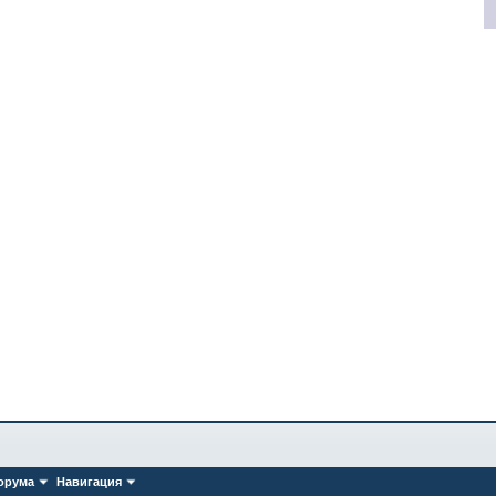
орума
Навигация