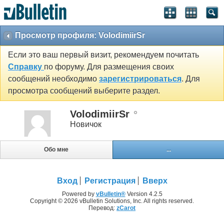
Просмотр профиля: VolodimiirSr
Если это ваш первый визит, рекомендуем почитать
Справку
по форуму. Для размещения своих
сообщений необходимо
зарегистрироваться
. Для
просмотра сообщений выберите раздел.
VolodimiirSr
Новичок
Обо мне
...
Вход
Регистрация
Вверх
Powered by
vBulletin®
Version 4.2.5
Copyright © 2026 vBulletin Solutions, Inc. All rights reserved.
Перевод:
zCarot