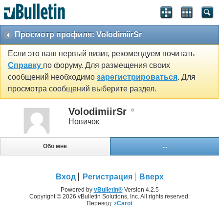
Просмотр профиля: VolodimiirSr
Если это ваш первый визит, рекомендуем почитать
Справку
по форуму. Для размещения своих
сообщений необходимо
зарегистрироваться
. Для
просмотра сообщений выберите раздел.
VolodimiirSr
Новичок
Обо мне
...
Вход
Регистрация
Вверх
Powered by
vBulletin®
Version 4.2.5
Copyright © 2026 vBulletin Solutions, Inc. All rights reserved.
Перевод:
zCarot