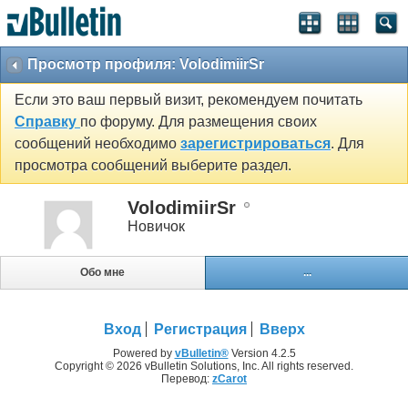
Просмотр профиля: VolodimiirSr
Если это ваш первый визит, рекомендуем почитать
Справку
по форуму. Для размещения своих
сообщений необходимо
зарегистрироваться
. Для
просмотра сообщений выберите раздел.
VolodimiirSr
Новичок
Обо мне
...
Вход
Регистрация
Вверх
Powered by
vBulletin®
Version 4.2.5
Copyright © 2026 vBulletin Solutions, Inc. All rights reserved.
Перевод:
zCarot