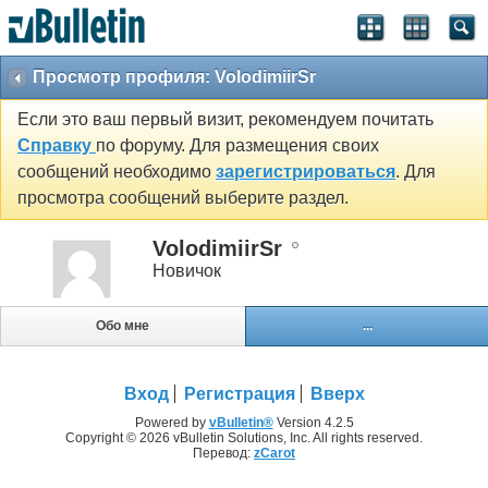
Просмотр профиля: VolodimiirSr
Если это ваш первый визит, рекомендуем почитать
Справку
по форуму. Для размещения своих
сообщений необходимо
зарегистрироваться
. Для
просмотра сообщений выберите раздел.
VolodimiirSr
Новичок
Обо мне
...
Вход
Регистрация
Вверх
Powered by
vBulletin®
Version 4.2.5
Copyright © 2026 vBulletin Solutions, Inc. All rights reserved.
Перевод:
zCarot