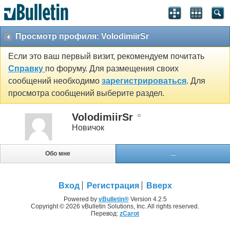
Просмотр профиля: VolodimiirSr
Если это ваш первый визит, рекомендуем почитать
Справку
по форуму. Для размещения своих
сообщений необходимо
зарегистрироваться
. Для
просмотра сообщений выберите раздел.
VolodimiirSr
Новичок
Обо мне
...
Вход
Регистрация
Вверх
Powered by
vBulletin®
Version 4.2.5
Copyright © 2026 vBulletin Solutions, Inc. All rights reserved.
Перевод:
zCarot