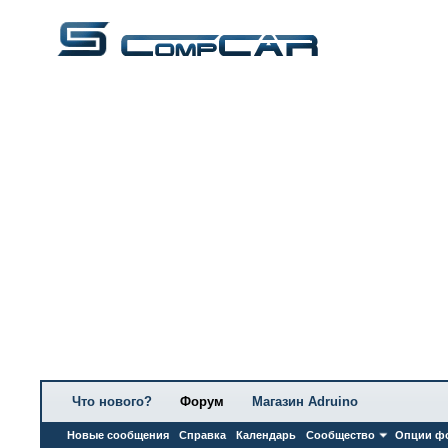
Что нового?
Форум
Магазин Adruino
Новые сообщения
Справка
Календарь
Сообщество
Опции ф