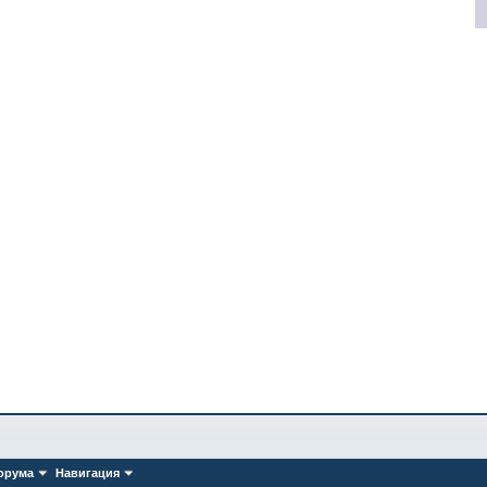
орума
Навигация