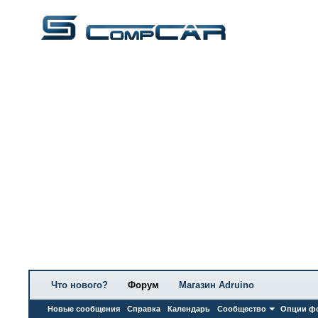
Что нового?
Форум
Магазин Adruino
Новые сообщения
Справка
Календарь
Сообщество
Опции ф