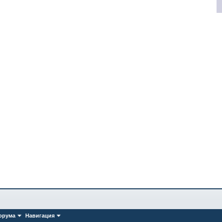
орума
Навигация