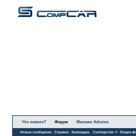
Что нового?
Форум
Магазин Adruino
Новые сообщения
Справка
Календарь
Сообщество
Опции ф