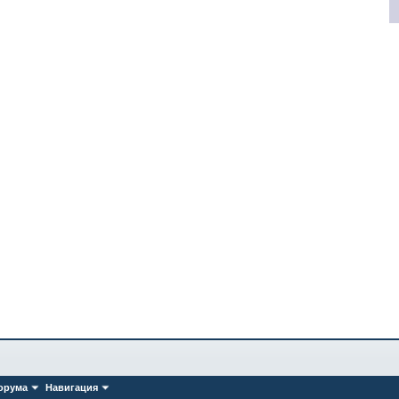
орума
Навигация