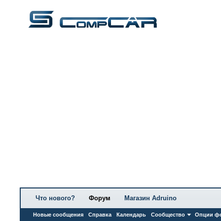
Что нового?
Форум
Магазин Adruino
Новые сообщения
Справка
Календарь
Сообщество
Опции ф