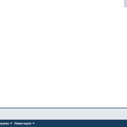
орума
Навигация