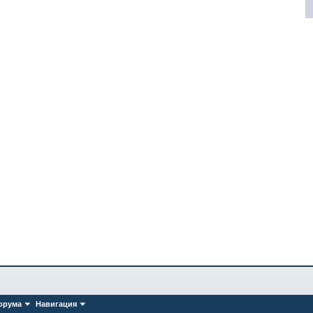
орума
Навигация