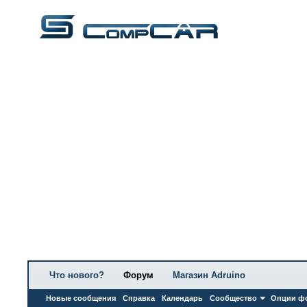
Что нового?
Форум
Магазин Adruino
Новые сообщения
Справка
Календарь
Сообщество
Опции ф