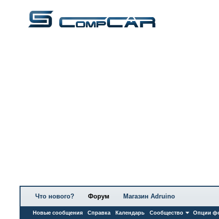
Что нового?
Форум
Магазин Adruino
Новые сообщения
Справка
Календарь
Сообщество
Опции ф