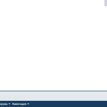
орума
Навигация