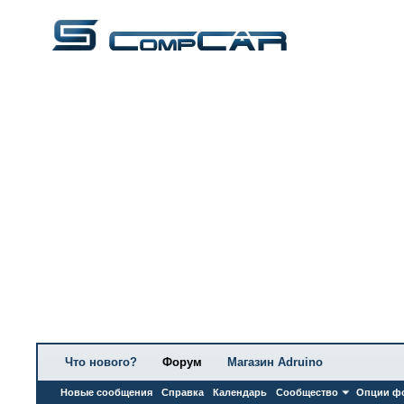
Что нового?
Форум
Магазин Adruino
Новые сообщения
Справка
Календарь
Сообщество
Опции ф