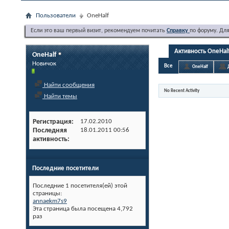
Пользователи
OneHalf
Если это ваш первый визит, рекомендуем почитать
Справку
по форуму. Дл
Активность OneHal
OneHalf
Новичок
Все
OneHalf
Найти сообщения
No Recent Activity
Найти темы
Регистрация
17.02.2010
Последняя
18.01.2011
00:56
активность
Последние посетители
Последние 1 посетителя(ей) этой
страницы:
annaekm7s9
Эта страница была посещена
4,792
раз