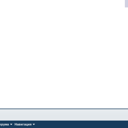
орума
Навигация