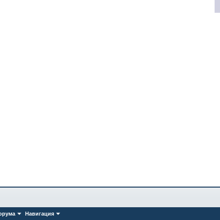
орума
Навигация