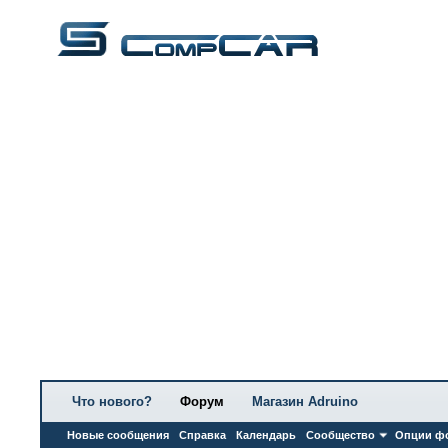
Что нового?
Форум
Магазин Adruino
Новые сообщения
Справка
Календарь
Сообщество
Опции ф