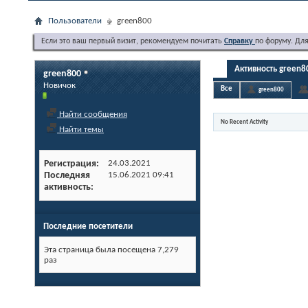
Пользователи
green800
Если это ваш первый визит, рекомендуем почитать
Справку
по форуму. Дл
Активность green8
green800
Новичок
Все
green800
Найти сообщения
No Recent Activity
Найти темы
Регистрация
24.03.2021
Последняя
15.06.2021
09:41
активность
Последние посетители
Эта страница была посещена
7,279
раз