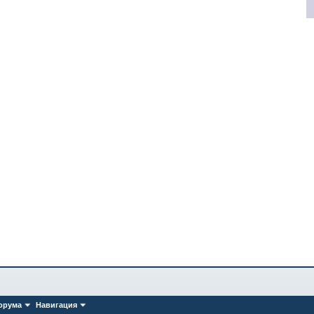
орума
Навигация