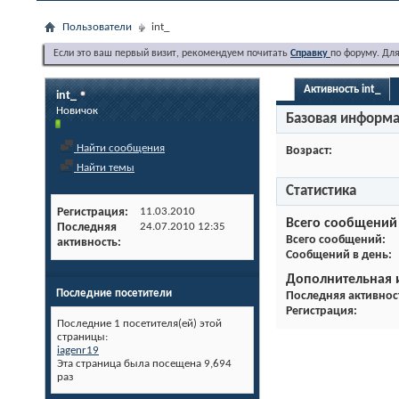
Пользователи
int_
Если это ваш первый визит, рекомендуем почитать
Справку
по форуму. Дл
Активность int_
int_
Новичок
Базовая информ
Найти сообщения
Возраст
Найти темы
Статистика
Регистрация
11.03.2010
Всего сообщений
Последняя
24.07.2010
12:35
Всего сообщений
активность
Сообщений в день
Дополнительная
Последние посетители
Последняя активнос
Регистрация
Последние 1 посетителя(ей) этой
страницы:
iagenr19
Эта страница была посещена
9,694
раз