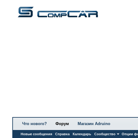
Что нового?
Форум
Магазин Adruino
Новые сообщения
Справка
Календарь
Сообщество
Опции ф