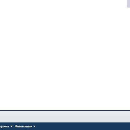
орума
Навигация