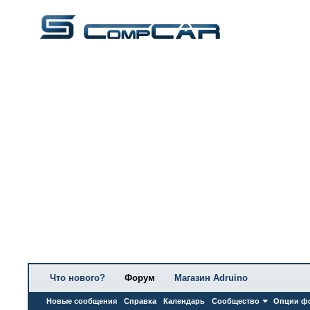
Что нового?
Форум
Магазин Adruino
Новые сообщения
Справка
Календарь
Сообщество
Опции ф