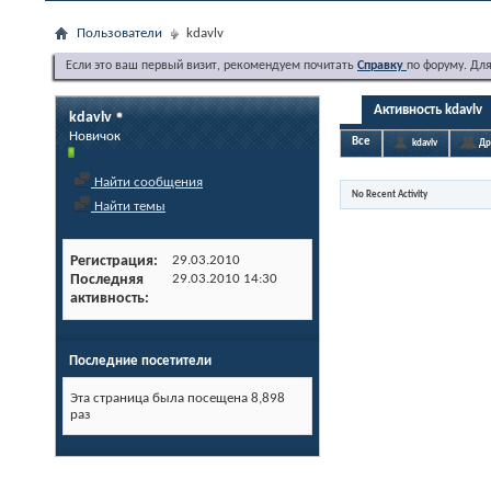
Пользователи
kdavlv
Если это ваш первый визит, рекомендуем почитать
Справку
по форуму. Дл
Активность kdavlv
kdavlv
Новичок
Все
kdavlv
Др
Найти сообщения
No Recent Activity
Найти темы
Регистрация
29.03.2010
Последняя
29.03.2010
14:30
активность
Последние посетители
Эта страница была посещена
8,898
раз