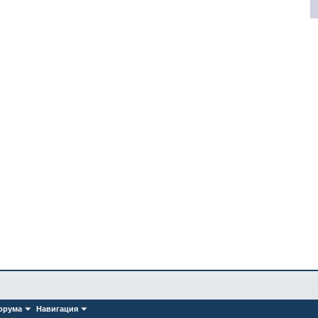
орума
Навигация