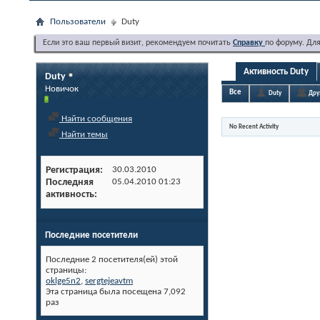
Пользователи
Duty
Если это ваш первый визит, рекомендуем почитать
Справку
по форуму. Дл
Активность Duty
Duty
Новичок
Все
Duty
Дру
Найти сообщения
No Recent Activity
Найти темы
Регистрация
30.03.2010
Последняя
05.04.2010
01:23
активность
Последние посетители
Последние 2 посетителя(ей) этой
страницы:
oklge5n2
,
sergtejeavtm
Эта страница была посещена
7,092
раз