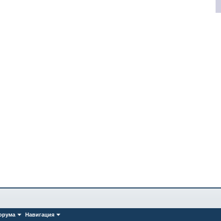
орума
Навигация