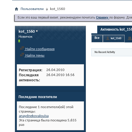
Пользователи
kot_1560
Если это ваш первый визит, рекомендуем почитать
Справку
по форуму. Дл
Активность kot_15
kot_1560
Новичок
Все
kot_1560
Найти сообщения
No Recent Activity
Найти темы
Регистрация
26.04.2010
Последняя
26.04.2010
16:56
активность
Последние посетители
Последние 1 посетителя(ей) этой
страницы:
anaydnekovalouisa
Эта страница была посещена
5,655
раз