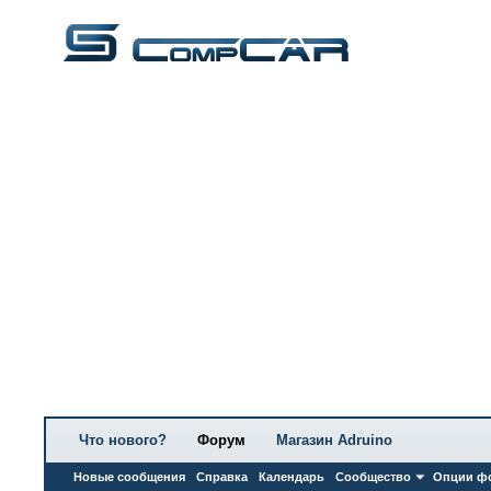
Что нового?
Форум
Магазин Adruino
Новые сообщения
Справка
Календарь
Сообщество
Опции ф