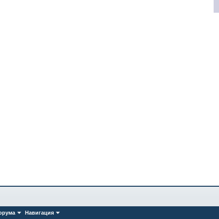
орума
Навигация