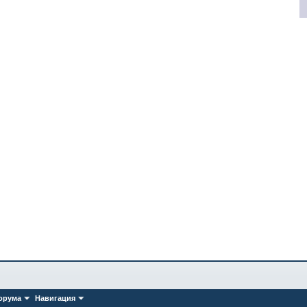
орума
Навигация