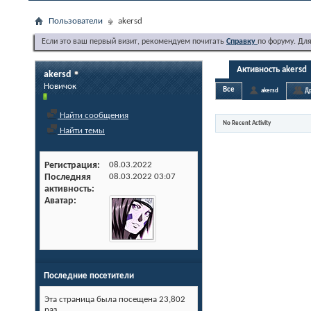
Пользователи
akersd
Если это ваш первый визит, рекомендуем почитать
Справку
по форуму. Дл
Активность akersd
akersd
Новичок
Все
akersd
Др
Найти сообщения
No Recent Activity
Найти темы
Регистрация
08.03.2022
Последняя
08.03.2022
03:07
активность
Аватар
Последние посетители
Эта страница была посещена
23,802
раз