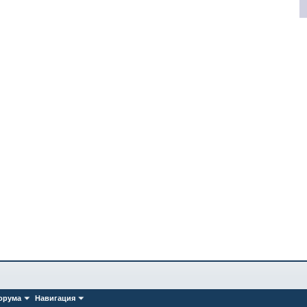
орума
Навигация