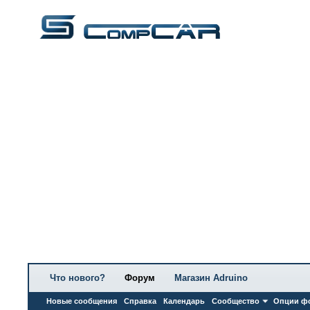
Что нового?
Форум
Магазин Adruino
Новые сообщения
Справка
Календарь
Сообщество
Опции ф