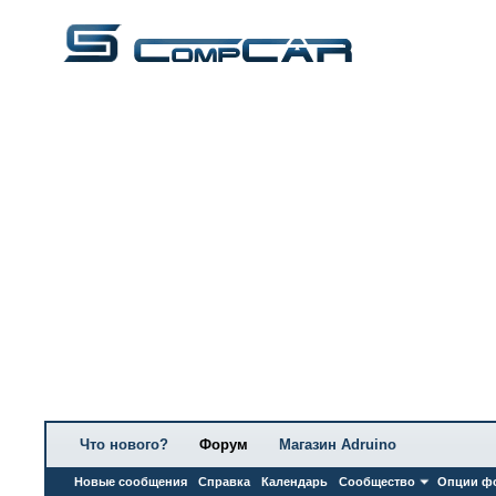
Что нового?
Форум
Магазин Adruino
Новые сообщения
Справка
Календарь
Сообщество
Опции ф