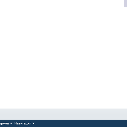
орума
Навигация