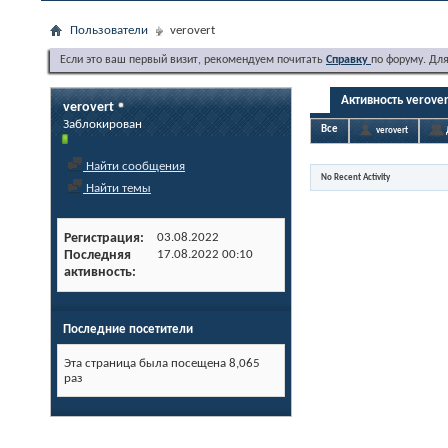
Пользователи
verovert
Если это ваш первый визит, рекомендуем почитать
Справку
по форуму. Дл
Активность verove
verovert
Заблокирован
Все
verovert
Найти сообщения
No Recent Activity
Найти темы
Регистрация
03.08.2022
Последняя
17.08.2022
00:10
активность
Последние посетители
Эта страница была посещена
8,065
раз