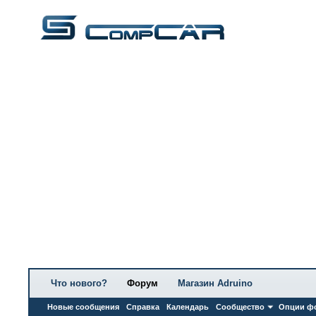
Что нового?
Форум
Магазин Adruino
Новые сообщения
Справка
Календарь
Сообщество
Опции ф