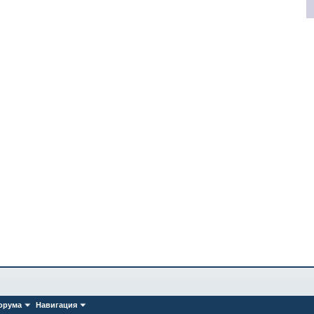
орума
Навигация