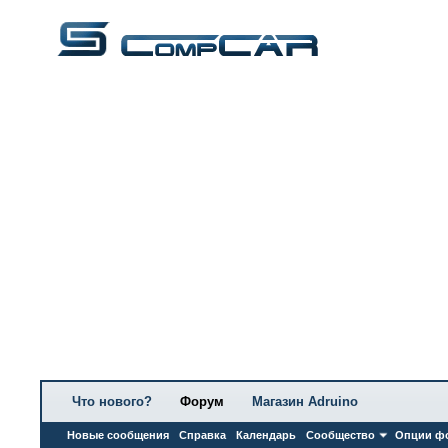
Что нового?
Форум
Магазин Adruino
Новые сообщения
Справка
Календарь
Сообщество
Опции ф