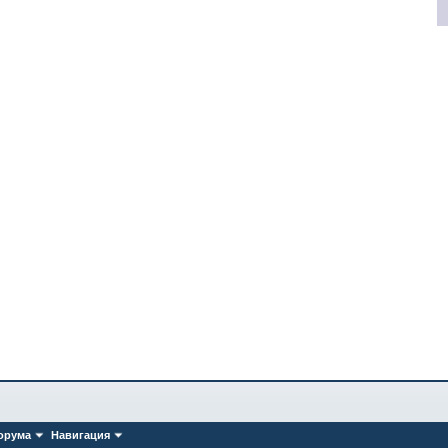
орума
Навигация