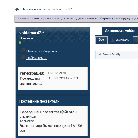
Пользователи
voldemar47
Если это ваш первый визит, рекомендуем почитать
Справку
по форуму. Дл
Активность voldem
voldemar47
Новичок
Все
voldemar47
Найти сообщения
No Recent Activity
Найти темы
Регистрация
09.07.2010
Последняя
15.04.2011
02:53
активность
Последние посетители
Последние 1 посетителя(ей) этой
страницы:
addware
Эта страница была посещена
16,156
раз