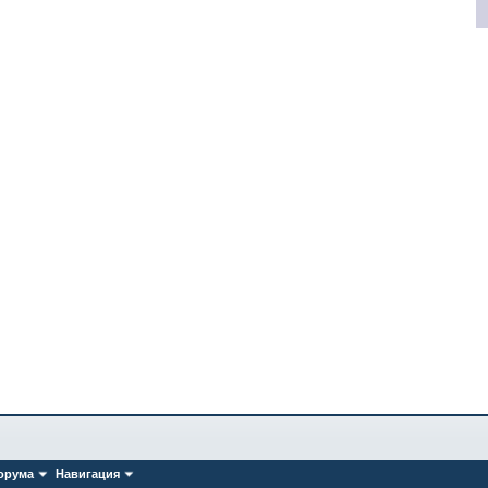
орума
Навигация