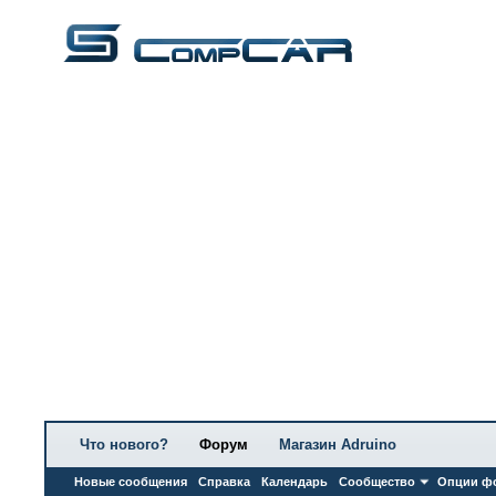
Что нового?
Форум
Магазин Adruino
Новые сообщения
Справка
Календарь
Сообщество
Опции ф