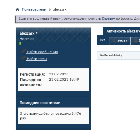
Пользователи
alexzarx
Если это ваш первый визит, рекомендуем почитать
Справку
по форуму. Дл
Активность alexzar
alexzarx
Новичок
Все
alexzarx
Найти сообщения
No Recent Activity
Найти темы
Регистрация
21.02.2023
Последняя
23.02.2023
18:49
активность
Последние посетители
Эта страница была посещена
5,476
раз