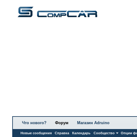
Что нового?
Форум
Магазин Adruino
Новые сообщения
Справка
Календарь
Сообщество
Опции ф