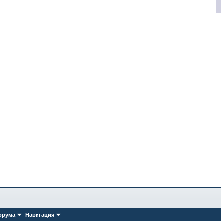
орума
Навигация