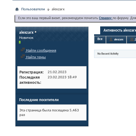
Пользователи
alexzarx
Если это ваш первый визит, рекомендуем почитать
Справку
по форуму. Дл
Активность alexzar
alexzarx
Новичок
Все
alexzarx
Найти сообщения
No Recent Activity
Найти темы
Регистрация
21.02.2023
Последняя
23.02.2023
18:49
активность
Последние посетители
Эта страница была посещена
5,463
раз