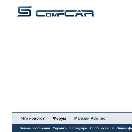
Что нового?
Форум
Магазин Adruino
Новые сообщения
Справка
Календарь
Сообщество
Опции ф