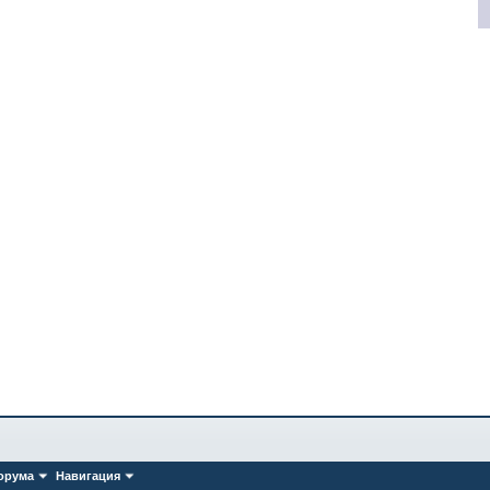
орума
Навигация