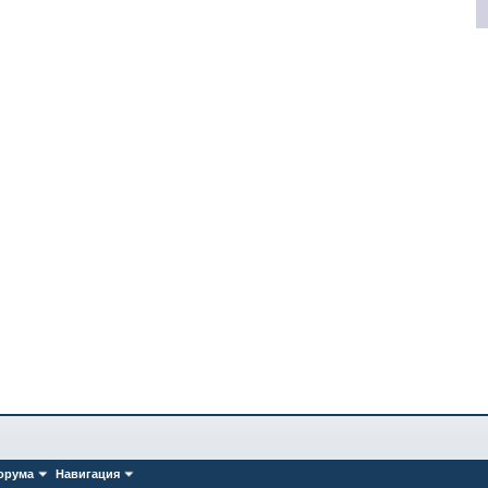
орума
Навигация