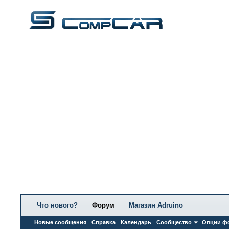
Что нового?
Форум
Магазин Adruino
Новые сообщения
Справка
Календарь
Сообщество
Опции ф