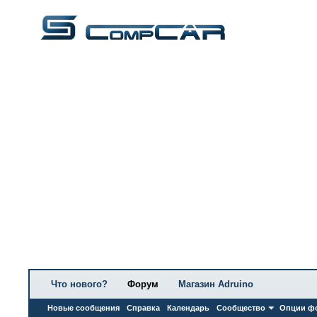
Что нового?
Форум
Магазин Adruino
Новые сообщения
Справка
Календарь
Сообщество
Опции ф