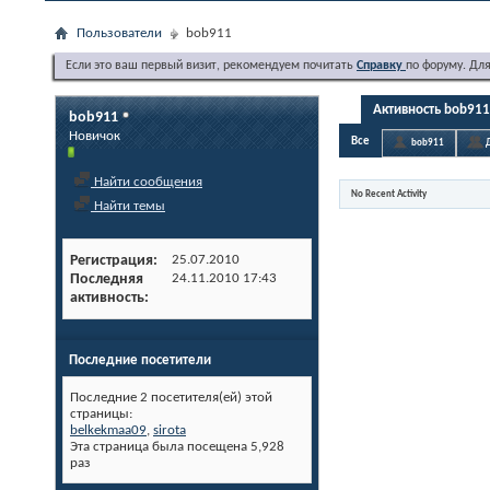
Пользователи
bob911
Если это ваш первый визит, рекомендуем почитать
Справку
по форуму. Дл
Активность bob911
bob911
Новичок
Все
bob911
Найти сообщения
No Recent Activity
Найти темы
Регистрация
25.07.2010
Последняя
24.11.2010
17:43
активность
Последние посетители
Последние 2 посетителя(ей) этой
страницы:
belkekmaa09
,
sirota
Эта страница была посещена
5,928
раз