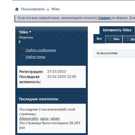
Пользователи
YAlex
Если это ваш первый визит, рекомендуем почитать
Справку
по форуму. Дл
Активность YAlex
YAlex
Новичок
Все
YAlex
Дру
Найти сообщения
No Recent Activity
Найти темы
Регистрация
27.03.2023
Последняя
25.02.2025
22:00
активность
Последние посетители
Последние 3 посетителя(ей) этой
страницы:
Alexsorokin
,
samo
,
vdsen
Эта страница была посещена
28,269
раз