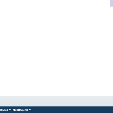
орума
Навигация