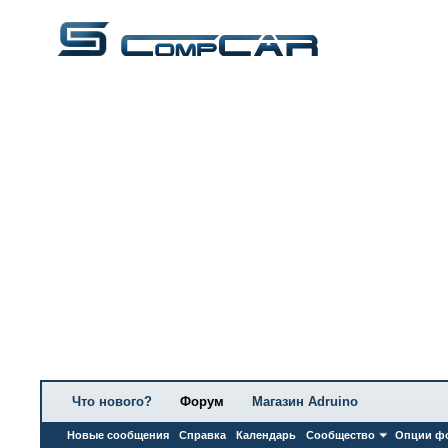
Что нового?
Форум
Магазин Adruino
Новые сообщения
Справка
Календарь
Сообщество
Опции ф