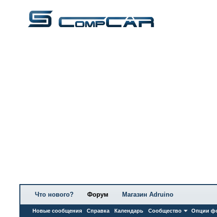
Что нового?
Форум
Магазин Adruino
Новые сообщения
Справка
Календарь
Сообщество
Опции ф