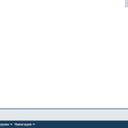
орума
Навигация