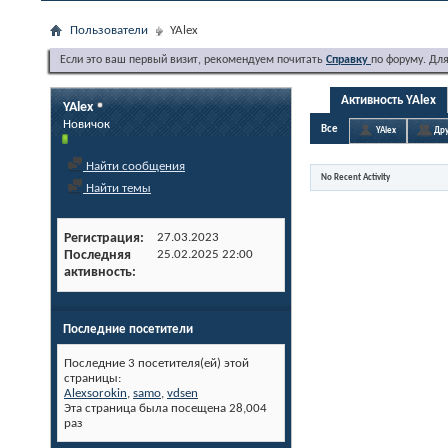
Пользователи
YAlex
Если это ваш первый визит, рекомендуем почитать
Справку
по форуму. Дл
Активность YAlex
YAlex
Новичок
Все
YAlex
Дру
Найти сообщения
No Recent Activity
Найти темы
Регистрация
27.03.2023
Последняя
25.02.2025
22:00
активность
Последние посетители
Последние 3 посетителя(ей) этой
страницы:
Alexsorokin
,
samo
,
vdsen
Эта страница была посещена
28,004
раз