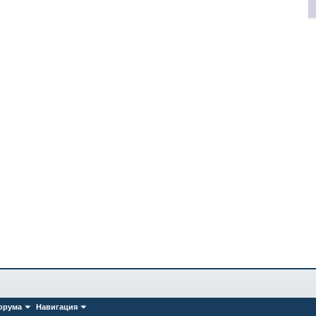
орума
Навигация