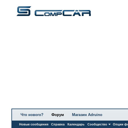
Что нового?
Форум
Магазин Adruino
Новые сообщения
Справка
Календарь
Сообщество
Опции ф