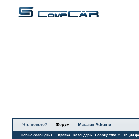
Что нового?
Форум
Магазин Adruino
Новые сообщения
Справка
Календарь
Сообщество
Опции ф