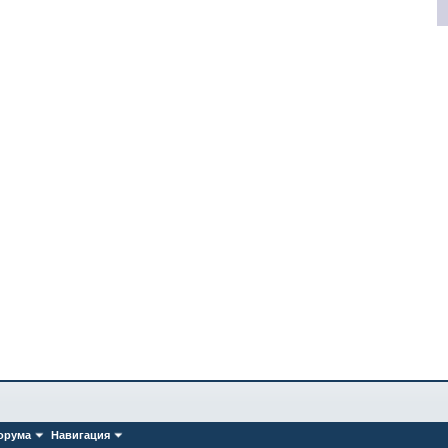
орума
Навигация