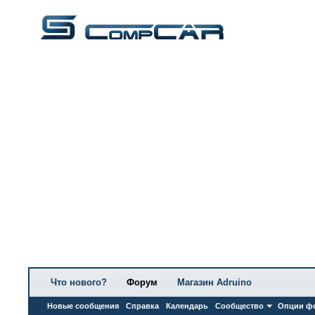
Что нового?
Форум
Магазин Adruino
Новые сообщения
Справка
Календарь
Сообщество
Опции ф