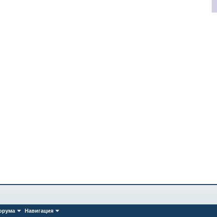
орума
Навигация