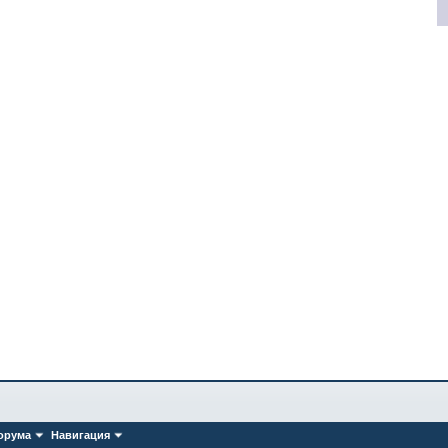
орума
Навигация