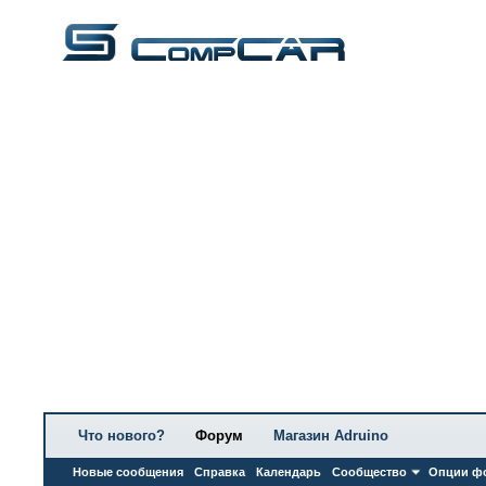
Что нового?
Форум
Магазин Adruino
Новые сообщения
Справка
Календарь
Сообщество
Опции ф