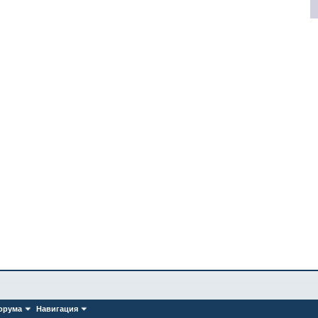
орума
Навигация