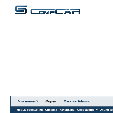
Что нового?
Форум
Магазин Adruino
Новые сообщения
Справка
Календарь
Сообщество
Опции ф