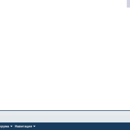
орума
Навигация