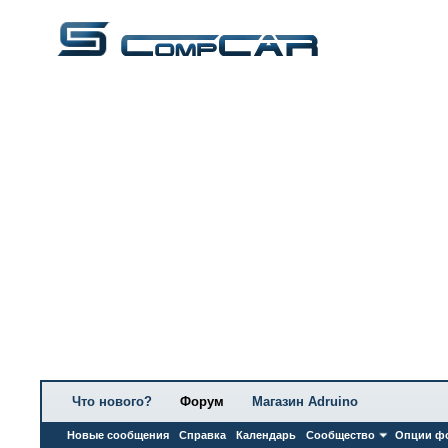
Что нового?
Форум
Магазин Adruino
Новые сообщения
Справка
Календарь
Сообщество
Опции ф