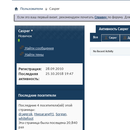
Пользователи
Casper
Если это ваш первый визит, рекомендуем почитать
Справку
по форуму. Дл
Активность Casper
Casper
Новичок
Все
Casper
Д
Найти сообщения
No Recent Activity
Найти темы
Регистрация
28.09.2010
Последняя
25.10.2018
19:47
активность
Последние посетители
Последние 4 посетителя(ей) этой
страницы:
dragerok
,
Hwoarang91
,
Sorgan
,
whitefoot
Эта страница была посещена
20,840
раз