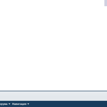
орума
Навигация