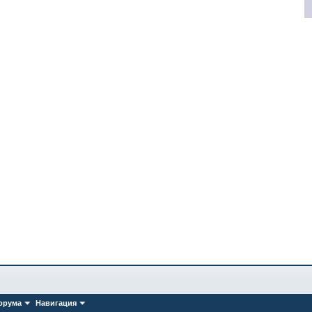
орума
Навигация