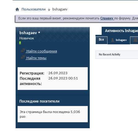
Пользователи
bshagaev
Если это ваш первый визит, рекомендуем почитать
Справку
по форуму. Дл
Активность bshaga
bshagaev
Новичок
Все
bshagaev
Найти сообщения
No Recent Activity
Найти темы
Регистрация
26.09.2023
Последняя
26.09.2023
00:51
активность
Последние посетители
Эта страница была посещена
5,036
раз