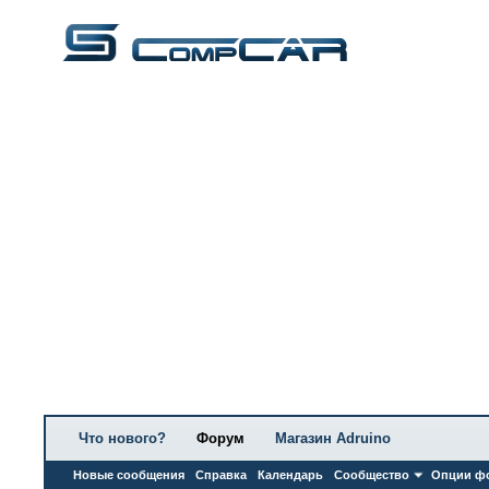
Что нового?
Форум
Магазин Adruino
Новые сообщения
Справка
Календарь
Сообщество
Опции ф