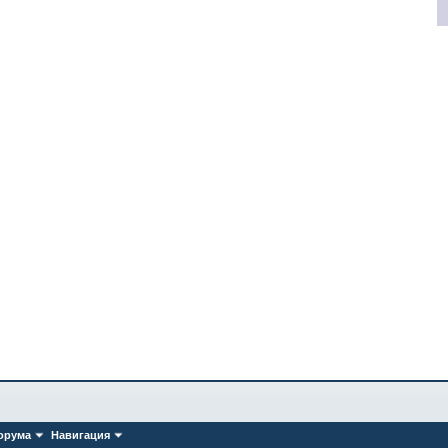
орума
Навигация