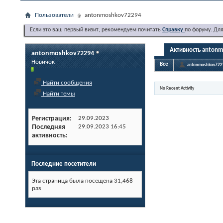
Пользователи
antonmoshkov72294
Если это ваш первый визит, рекомендуем почитать
Справку
по форуму. Дл
Активность anton
antonmoshkov72294
Новичок
Все
antonmoshkov722
Найти сообщения
No Recent Activity
Найти темы
Регистрация
29.09.2023
Последняя
29.09.2023
16:45
активность
Последние посетители
Эта страница была посещена
31,468
раз