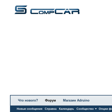
Что нового?
Форум
Магазин Adruino
Новые сообщения
Справка
Календарь
Сообщество
Опции ф