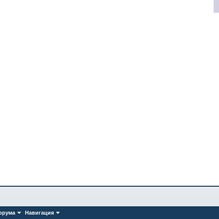
орума
Навигация