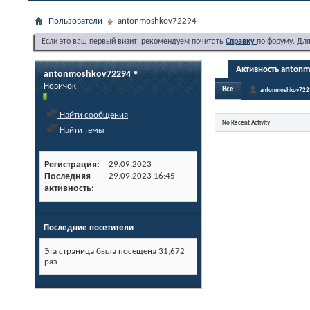
Пользователи
antonmoshkov72294
Если это ваш первый визит, рекомендуем почитать
Справку
по форуму. Дл
Активность anton
antonmoshkov72294
Новичок
Все
antonmoshkov722
Найти сообщения
No Recent Activity
Найти темы
Регистрация
29.09.2023
Последняя
29.09.2023
16:45
активность
Последние посетители
Эта страница была посещена
31,672
раз