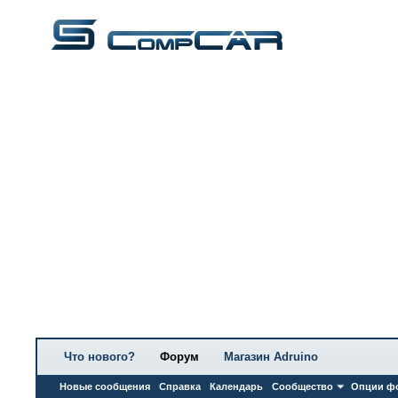
Что нового?
Форум
Магазин Adruino
Новые сообщения
Справка
Календарь
Сообщество
Опции ф