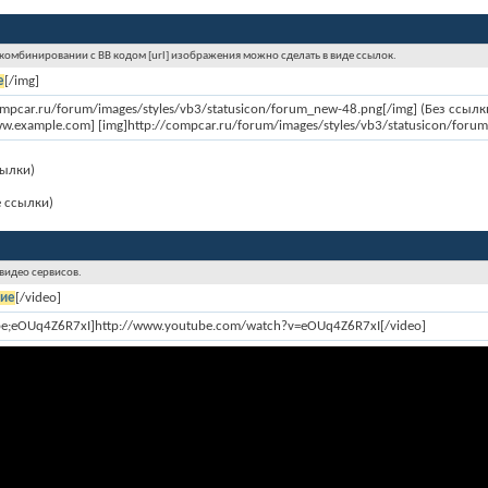
 комбинировании с BB кодом [url] изображения можно сделать в виде ссылок.
е
[/img]
ompcar.ru/forum/images/styles/vb3/statusicon/forum_new-48.png[/img] (Без ссылк
ww.example.com] [img]http://compcar.ru/forum/images/styles/vb3/statusicon/forum
сылки)
е ссылки)
 видео сервисов.
ние
[/video]
be;eOUq4Z6R7xI]http://www.youtube.com/watch?v=eOUq4Z6R7xI[/video]