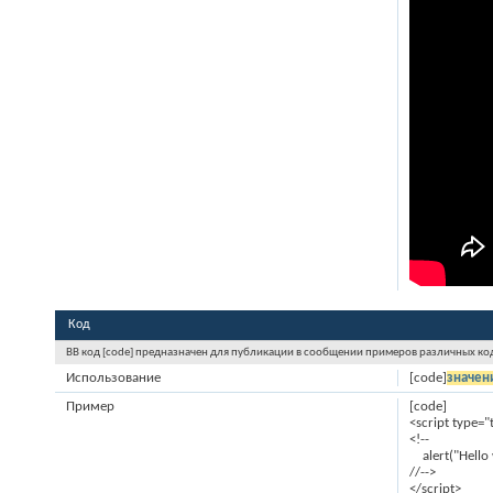
Код
BB код [code] предназначен для публикации в сообщении примеров различных код
Использование
[code]
значен
Пример
[code]
<script type="
<!--
alert("Hello 
//-->
</script>