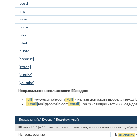
[post]
[img]
[video]
[code]
[php]
[html]
[quote]
[noparse]
[attach]
[Rutube]
[youtube]
Неправильное использование BB кодов:
[url]
www.example.com
[/url]
- нельзя допускать пробела между B
[email]
mail@domain.com
[email]
- закрывающая часть BB кода долж
Полужирный / Курсив / Подчёркнутый
BB коды [b], [i] и [u] позволяют сделать текст полужирным, наклонным и подчёркн
Использование
[b]
значение
[