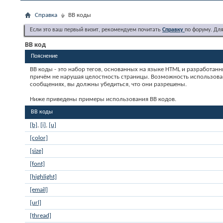
Справка
BB коды
Если это ваш первый визит, рекомендуем почитать
Справку
по форуму. Дл
BB код
Пояснение
BB коды - это набор тегов, основанных на языке HTML и разработан
причём не нарушая целостность страницы. Возможность использова
сообщениях, вы должны убедиться, что они разрешены.
Ниже приведены примеры использования BB кодов.
BB коды
[b]
,
[i]
,
[u]
[color]
[size]
[font]
[highlight]
[email]
[url]
[thread]