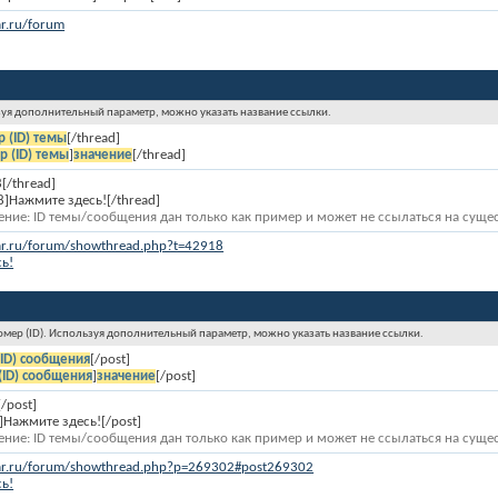
r.ru/forum
льзуя дополнительный параметр, можно указать название ссылки.
 (ID) темы
[/thread]
р (ID) темы
]
значение
[/thread]
[/thread]
8]Нажмите здесь![/thread]
ние: ID темы/сообщения дан только как пример и может не ссылаться на сущ
ar.ru/forum/showthread.php?t=42918
ь!
номер (ID). Используя дополнительный параметр, можно указать название ссылки.
ID) сообщения
[/post]
(ID) сообщения
]
значение
[/post]
/post]
]Нажмите здесь![/post]
ние: ID темы/сообщения дан только как пример и может не ссылаться на сущ
ar.ru/forum/showthread.php?p=269302#post269302
ь!