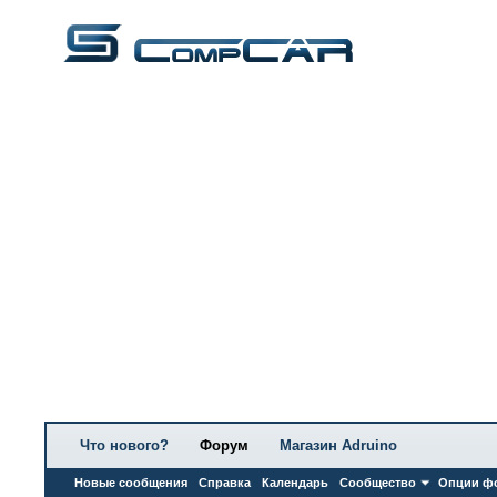
Что нового?
Форум
Магазин Adruino
Новые сообщения
Справка
Календарь
Сообщество
Опции ф