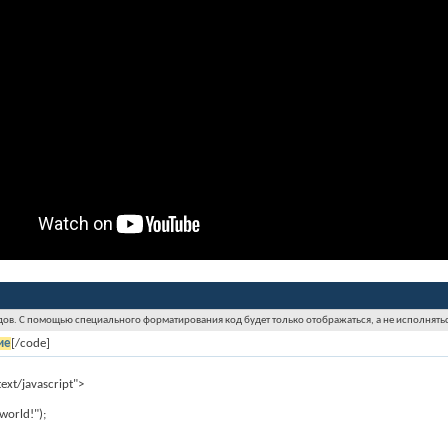
ов. С помощью специального форматирования код будет только отображаться, а не исполнятьс
ие
[/code]
text/javascript">
world!");