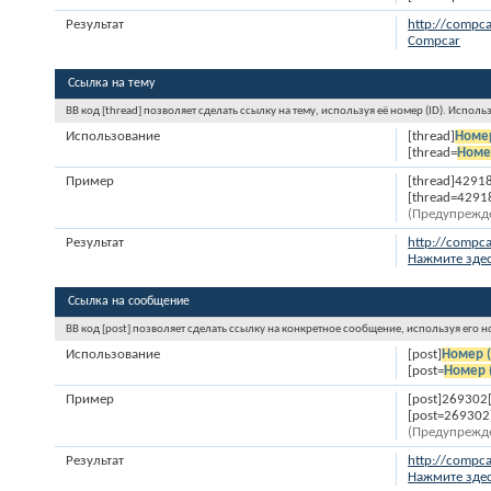
Результат
http://compca
Compcar
Ссылка на тему
BB код [thread] позволяет сделать ссылку на тему, используя её номер (ID). Испо
Использование
[thread]
Номер
[thread=
Номе
Пример
[thread]42918
[thread=4291
(Предупрежде
Результат
http://compc
Нажмите здес
Ссылка на сообщение
BB код [post] позволяет сделать ссылку на конкретное сообщение, используя его 
Использование
[post]
Номер (
[post=
Номер 
Пример
[post]269302[
[post=269302
(Предупрежде
Результат
http://compc
Нажмите здес