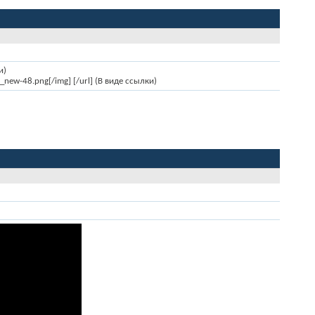
и)
_new-48.png[/img] [/url] (В виде ссылки)