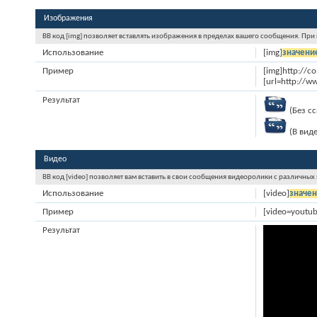
Изображения
BB код [img] позволяет вставлять изображения в пределах вашего сообщения. При
Использование
[img]
значени
Пример
[img]http://c
[url=http://w
Результат
(Без с
(В вид
Видео
BB код [video] позволяет вам вставить в свои сообщения видеоролики с различных
Использование
[video]
значе
Пример
[video=youtu
Результат