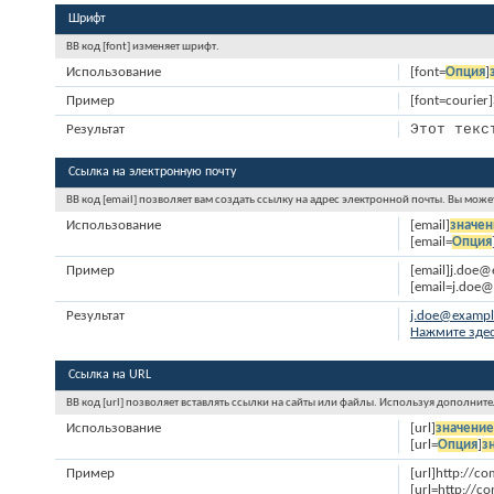
Шрифт
BB код [font] изменяет шрифт.
Использование
[font=
Опция
]
Пример
[font=courier
Этот текс
Результат
Ссылка на электронную почту
BB код [email] позволяет вам создать ссылку на адрес электронной почты. Вы мож
Использование
[email]
значен
[email=
Опция
Пример
[email]j.doe@
[email=j.doe
Результат
j.doe@examp
Нажмите здес
Ссылка на URL
BB код [url] позволяет вставлять ссылки на сайты или файлы. Используя дополнит
Использование
[url]
значени
[url=
Опция
]
з
Пример
[url]http://c
[url=http://c