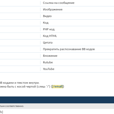
Ссылка на сообщение
Изображения
Видео
Код
PHP код
Код HTML
Цитата
Прекратить распознавание BB кодов
Вложение
Rutube
YouTube
B кодами и текстом внутри.
на быть с косой чертой (слеш: '/') (
[/email]
)
утым соответственно.
/b]