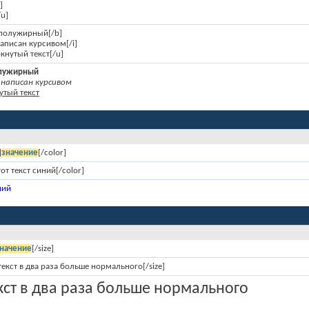
i]
/u]
т полужирный[/b]
 написан курсивом[/i]
кнутый текст[/u]
олужирный
написан курсивом
утый текст
]
значение
[/color]
тот текст синий[/color]
ний
начение
[/size]
 текст в два раза больше нормального[/size]
екст в два раза больше нормального