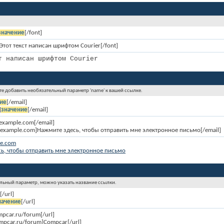
значение
[/font]
]Этот текст написан шрифтом Courier[/font]
т написан шрифтом Courier
ете добавить необязательный параметр 'name' к вашей ссылке.
ие
[/email]
]
значение
[/email]
example.com[/email]
@example.com]Нажмите здесь, чтобы отправить мне электронное письмо[/email]
le.com
ь, чтобы отправить мне электронное письмо
ельный параметр, можно указать название ссылки.
е
[/url]
начение
[/url]
ompcar.ru/forum[/url]
ompcar.ru/forum]Compcar[/url]