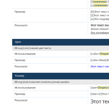
[i]
значение
[/
[u]
значение
[
Пример
[b]Этот текс
[i]Этот текст
[u]Это подчёр
Результат
Этот текст п
Этот текст 
Это подчёркн
Цвет
BB код [color] меняет цвет текста.
Использование
[color=
Опция
Пример
[color=blue]Э
Результат
Этот текст си
Размер
BB код [size] позволяет изменять размер шрифта.
Использование
[size=
Опция
]
з
Пример
[size=+2]Этот
Результат
Этот т