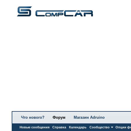
Что нового?
Форум
Магазин Adruino
Новые сообщения
Справка
Календарь
Сообщество
Опции ф