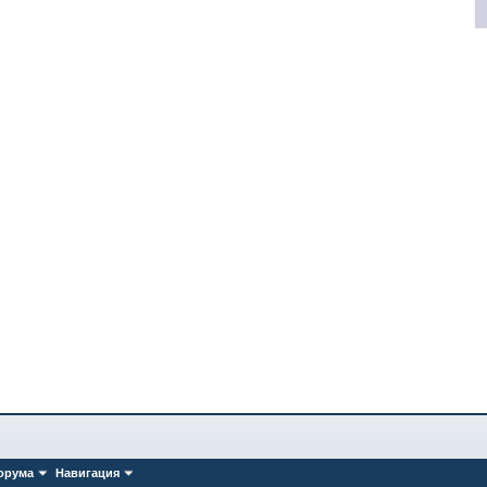
орума
Навигация