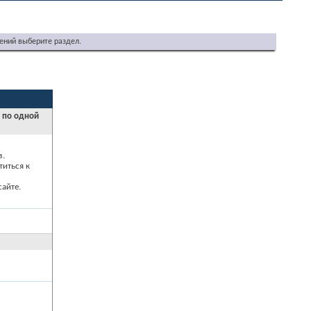
ений выберите раздел.
и по одной
з.
титься к
айте.