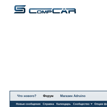
Что нового?
Форум
Магазин Adruino
Новые сообщения
Справка
Календарь
Сообщество
Опции ф