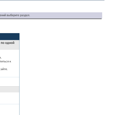
ений выберите раздел.
и по одной
з.
титься к
айте.