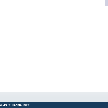
орума
Навигация