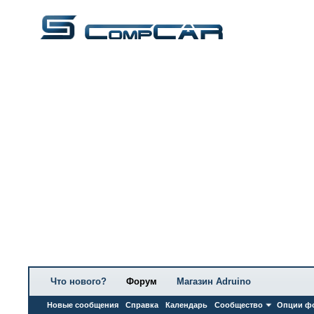
Что нового?
Форум
Магазин Adruino
Новые сообщения
Справка
Календарь
Сообщество
Опции ф