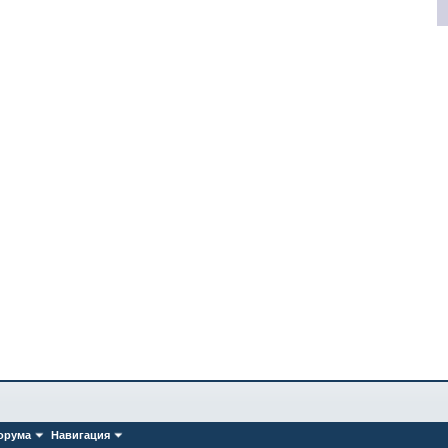
орума
Навигация