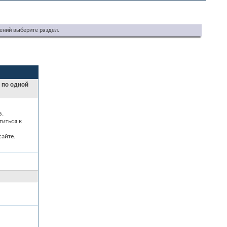
ений выберите раздел.
и по одной
з.
титься к
айте.