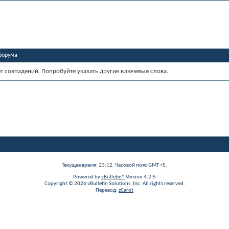
форума
ет совпадений. Попробуйте указать другие ключевые слова.
Текущее время:
23:12
. Часовой пояс GMT +5.
Powered by
vBulletin®
Version 4.2.5
Copyright © 2026 vBulletin Solutions, Inc. All rights reserved.
Перевод:
zCarot