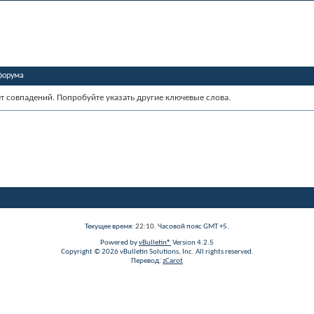
форума
ет совпадений. Попробуйте указать другие ключевые слова.
Текущее время:
22:10
. Часовой пояс GMT +5.
Powered by
vBulletin®
Version 4.2.5
Copyright © 2026 vBulletin Solutions, Inc. All rights reserved.
Перевод:
zCarot